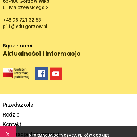
Adres pocztowy:
66-400 Gorzów Wlkp.
ul. Malczewskiego 2
+48 95 721 32 53
p11@edu.gorzow.pl
Bądź z nami
Aktualności i informacje
Przedszkole
Rodzic
Kontakt
x
Deklaracja dostępności
INFORMACJA DOTYCZĄCA PLIKÓW COOKIES